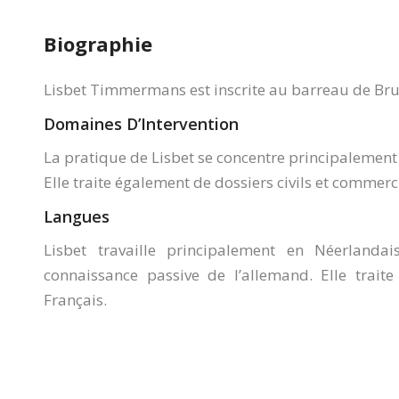
Biographie
Lisbet Timmermans est inscrite au barreau de Bru
Domaines D’Intervention
La pratique de Lisbet se concentre principalement su
Elle traite également de dossiers civils et commerci
Langues
Lisbet travaille principalement en Néerlandai
connaissance passive de l’allemand. Elle trait
Français.