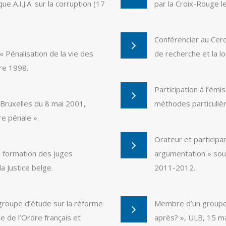
ue A.I.J.A. sur la corruption (17
par la Croix-Rouge l
Conférencier au Cerc
 Pénalisation de la vie des
de recherche et la l
bre 1998.
Participation à l’émi
Bruxelles du 8 mai 2001,
méthodes particulièr
re pénale ».
Orateur et participan
a formation des juges
argumentation » so
a Justice belge.
2011-2012.
roupe d’étude sur la réforme
Membre d’un groupe d
de de l’Ordre français et
après? », ULB, 15 m