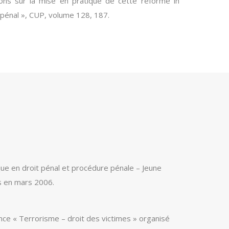
ions sur la mise en pratique de cette réforme in
t pénal », CUP, volume 128, 187.
ue en droit pénal et procédure pénale – Jeune
s en mars 2006.
nce « Terrorisme – droit des victimes » organisé