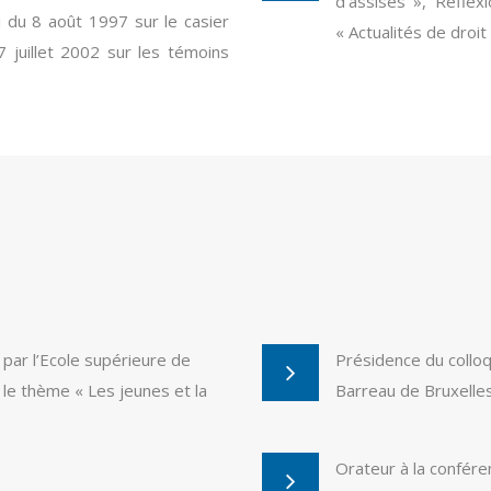
d’assises », Réflex
 du 8 août 1997 sur le casier
« Actualités de droi
 7 juillet 2002 sur les témoins
par l’Ecole supérieure de
Présidence du colloq
 le thème « Les jeunes et la
Barreau de Bruxelle
Orateur à la confére