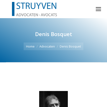
Denis Bosquet
Je bent hier:
Home
Advocaten
Denis Bosquet