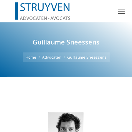
Guillaume Sneessens
Je bent hier:
Home
Advocaten
Guillaume Sneessens